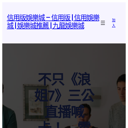
跳
至
信用版娛樂城 – 信用版 | 信用娛樂
主
加
城 | 娛樂城推薦 | 九龍娛樂城
入
要
內
容
不只《浪
姐7》三公
直播喊