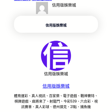
信用版娛樂城
信用版娛樂城
信用版娛樂城
信用版娛樂城
體育運彩、真人視訊、百家樂、電子遊戲、戰神賽特、
棋牌遊戲、麻將來了、射龍門、今彩539、六合彩、視
訊賽車、真人彩球、德州撲克、21點、捕魚機