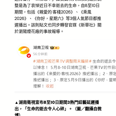
整是為了哀悼近日不幸逝去的生命，自8至10日
期間，包括《親愛的·客棧2026》、《乘風
2026》、《你好，星期六》等3個人氣節目都推
遲播出。該則貼文也同步轉發官媒《新華社》關
於瀏陽煙花廠的事故報導。
▲湖南衛視宣布8至10日期間3熱門綜藝延遲播
出，「生命的逝去令人心碎」。（圖／翻攝自微
博）