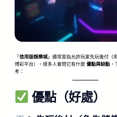
「
信用版娛樂城
」通常是指允許玩家先玩後付（
博彩平台）。很多人會問它有什麼
優點與缺點
，
考：
優點（好處）