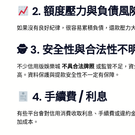
2.
額度壓力與負債風
如果沒有良好紀律，很容易累積負債，還款壓力
🕵️ 3.
安全性與合法性不
不少信用版娛樂城
不具合法牌照
或監管不足，資
高。資料保護與提款安全性不一定有保障。
4.
手續費 / 利息
有些平台會對信用消費收取利息、手續費或違約
加成本。