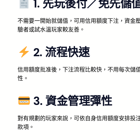
1.
先玩後付／免先儲
不需要一開始就儲值，可用信用額度下注，資金
驗者或試水溫玩家較友善。
2.
流程快速
信用額度批准後，下注流程比較快，不用每次儲
性。
3.
資金管理彈性
對有規劃的玩家來說，可依自身信用額度安排投
款項。