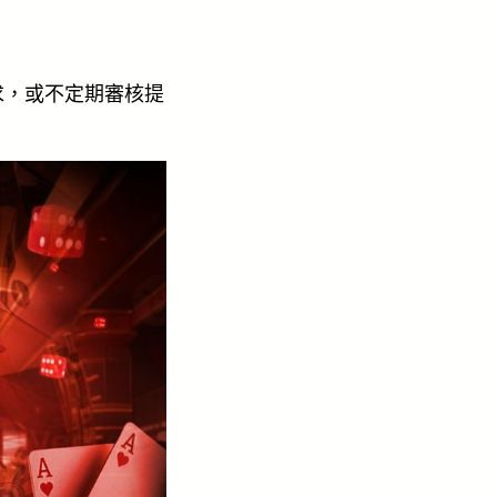
求，或不定期審核提