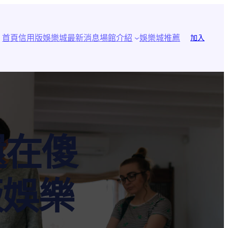
首頁
信用版娛樂城
最新消息
場館介紹
娛樂城推薦
加入
還在傻
版娛樂