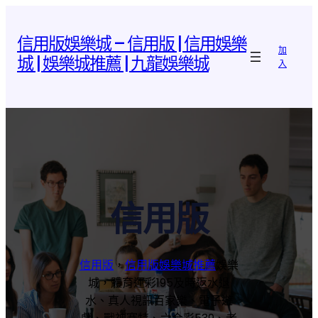
信用版娛樂城 – 信用版 | 信用娛樂
加
城 | 娛樂城推薦 | 九龍娛樂城
入
信用版
信用版
，
信用版娛樂城推薦
娛樂
城，體育運彩195及時返水退
水、真人視訊百家樂、電子遊