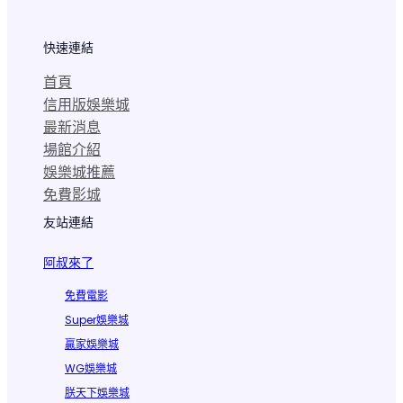
快速連結
首頁
信用版娛樂城
最新消息
場館介紹
娛樂城推薦
免費影城
友站連結
阿叔來了
免費電影
Super娛樂城
贏家娛樂城
WG娛樂城
朕天下娛樂城