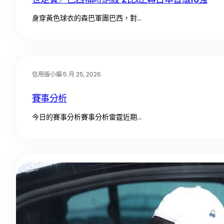
身穿黃色球衣的森巴軍團巴西，對…
信用版小編
·
5 月 25, 2026
賽事分析
今日的賽事分析賽事分析雷霆近期…