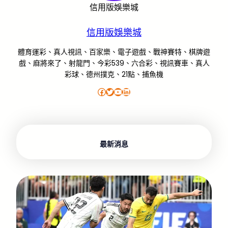
信用版娛樂城
信用版娛樂城
體育運彩、真人視訊、百家樂、電子遊戲、戰神賽特、棋牌遊
戲、麻將來了、射龍門、今彩539、六合彩、視訊賽車、真人
彩球、德州撲克、21點、捕魚機
Facebook
X
YouTube
LinkedIn
最新消息