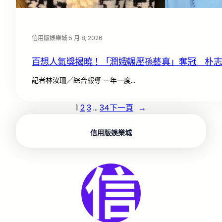
信用版娛樂城
·
5 月 8, 2026
百想人氣獎揭曉！「潤娥輾壓孫藝真」奪冠 朴
記者林汝珊／綜合報導 一年一度…
1
2
3
…
34
下一頁
→
信用版娛樂城