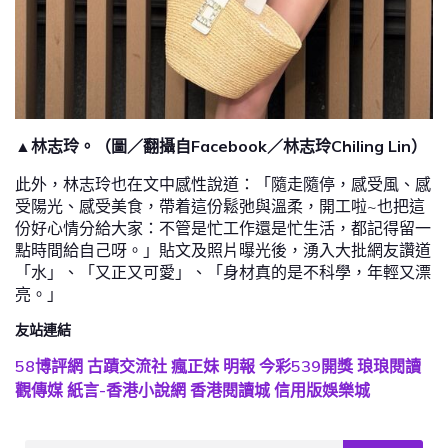
▲林志玲。（圖／翻攝自Facebook／林志玲Chiling Lin）
此外，林志玲也在文中感性說道：「隨走隨停，感受風、感
受陽光、感受美食，帶着這份鬆弛與溫柔，開工啦~也把這
份好心情分給大家：不管是忙工作還是忙生活，都記得留一
點時間給自己呀。」貼文及照片曝光後，湧入大批網友讚道
「水」、「又正又可愛」、「身材真的是不科學，年輕又漂
亮。」
友站連結
58博評網
古蹟交流社
瘋正妹
明報
今彩539開獎
琅琅閱讀
觀傳媒
紙言-香港小說網
香港閱讀城
信用版娛樂城