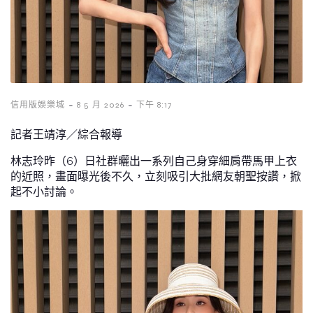
-
-
信用版娛樂城
8 5 月 2026
下午 8:17
記者王靖淳／綜合報導
林志玲昨（6）日社群曬出一系列自己身穿細肩帶馬甲上衣
的近照，畫面曝光後不久，立刻吸引大批網友朝聖按讚，掀
起不小討論。