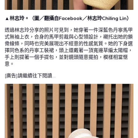
▲林志玲。（圖／翻攝自Facebook／林志玲Chiling Lin）
透過林志玲分享的照片可見到，她穿著一件深藍色丹寧馬甲
式無袖上衣，合身的馬甲剪裁與心型領設計，襯托出她的鎖
骨線條，同時也完美展現出不經意的性感氣質。她的下身選
擇同色系的丹寧工裝裙，頭上還戴著一頂寬邊草編太陽帽，
手上則提著一個手提包，並對鏡頭隨意擺拍，模樣相當愜
意。
[廣告]請繼續往下閱讀…