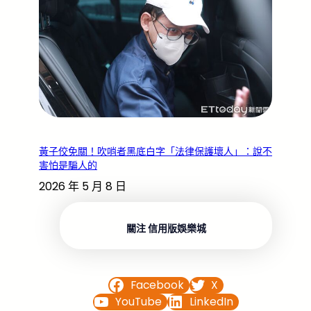
黃子佼免關！吹哨者黑底白字「法律保護壞人」：說不
害怕是騙人的
2026 年 5 月 8 日
關注 信用版娛樂城
Facebook
X
YouTube
LinkedIn