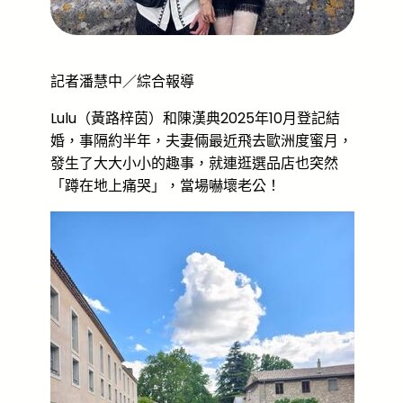
記者潘慧中／綜合報導
Lulu（黃路梓茵）和陳漢典2025年10月登記結
婚，事隔約半年，夫妻倆最近飛去歐洲度蜜月，
發生了大大小小的趣事，就連逛選品店也突然
「蹲在地上痛哭」，當場嚇壞老公！