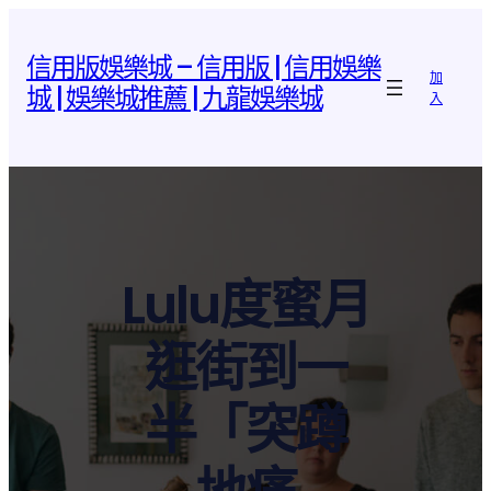
跳
至
信用版娛樂城 – 信用版 | 信用娛樂
主
加
城 | 娛樂城推薦 | 九龍娛樂城
入
要
內
容
Lulu度蜜月
逛街到一
半「突蹲