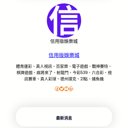
信用版娛樂城
信用版娛樂城
體育運彩、真人視訊、百家樂、電子遊戲、戰神賽特、
棋牌遊戲、麻將來了、射龍門、今彩539、六合彩、視
訊賽車、真人彩球、德州撲克、21點、捕魚機
Facebook
X
YouTube
LinkedIn
最新消息