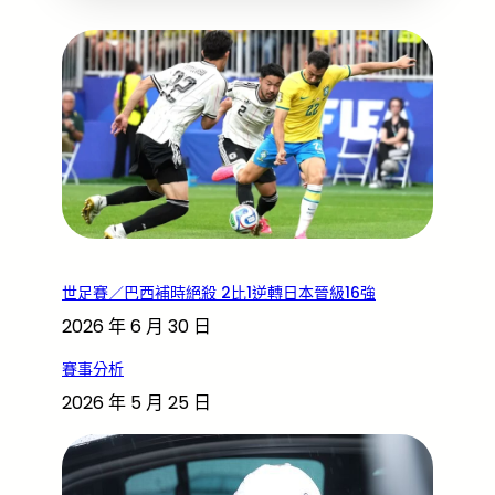
世足賽／巴西補時絕殺 2比1逆轉日本晉級16強
2026 年 6 月 30 日
賽事分析
2026 年 5 月 25 日