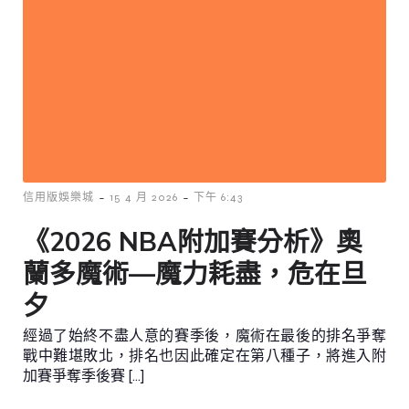
-
-
信用版娛樂城
15 4 月 2026
下午 6:43
《2026 NBA附加賽分析》奧
蘭多魔術—魔力耗盡，危在旦
夕
經過了始終不盡人意的賽季後，魔術在最後的排名爭奪
戰中難堪敗北，排名也因此確定在第八種子，將進入附
加賽爭奪季後賽 […]