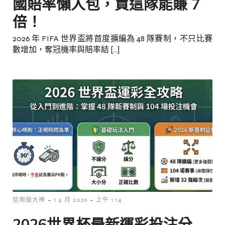
國賠率懶人包，買這隊能賺 7
倍！
2026 年 FIFA 世界盃將首度擴編為 48 隊賽制，不只比賽
數增加，奪冠機率與賠率結 […]
-
-
信用版大神
1 4 月 2026
上午 1:14
2026世界杯最新運彩投注分