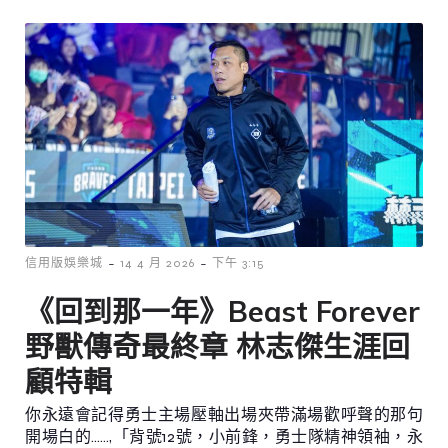
-
-
信用版娛樂城
14 4 月 2026
下午 3:15
《回到那一年》Beast Forever
野獸傳奇最終章 林志傑生涯回
顧特輯
你永遠會記得勇士主場壓軸出場夾帶滿場歡呼聲的那句
開場白的……,「背號12號，小前鋒，勇士隊精神領袖，永