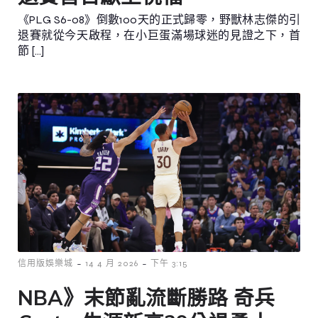
《PLG S6-08》倒數100天的正式歸零，野獸林志傑的引
退賽就從今天啟程，在小巨蛋滿場球迷的見證之下，首
節 […]
-
-
信用版娛樂城
14 4 月 2026
下午 3:15
NBA》末節亂流斷勝路 奇兵