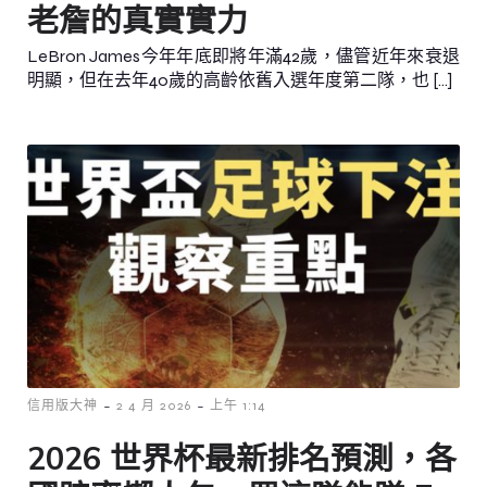
老詹的真實實力
LeBron James今年年底即將年滿42歲，儘管近年來衰退
明顯，但在去年40歲的高齡依舊入選年度第二隊，也 […]
-
-
信用版大神
2 4 月 2026
上午 1:14
2026 世界杯最新排名預測，各