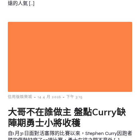
遠的人氣 […]
-
-
信用版娛樂城
14 4 月 2026
下午 3:15
大哥不在誰做主 盤點Curry缺
陣期勇士小將收穫
自1月31日面對活塞隊的比賽以來，Stephen Curry因跑者