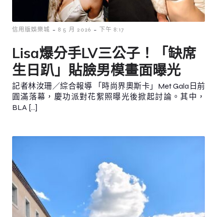
-
-
信用版娛樂城
8 5 月 2026
下午 8:17
Lisa爆分手LV三公子！「缺席
生日趴」貼臉男模畫面曝光
記者林汝珊／綜合報導 「時尚界奧斯卡」Met Gala日前
圓滿落幕，慶功派對花絮照曝光後掀起討論。其中，
BLA […]