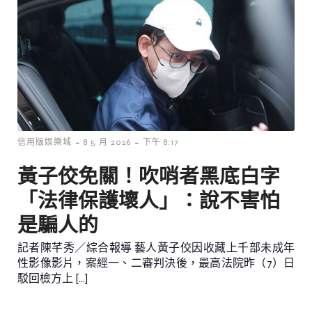
-
-
信用版娛樂城
8 5 月 2026
下午 8:17
黃子佼免關！吹哨者黑底白字
「法律保護壞人」：說不害怕
是騙人的
記者陳芊秀／綜合報導 藝人黃子佼因收藏上千部未成年
性影像影片，案經一、二審判決後，最高法院昨（7）日
駁回檢方上 […]