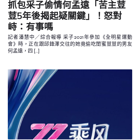
抓包采子偷情何孟遠「苦主荳
荳5年後揭起疑關鍵」！怒對
峙：有事嗎
記者潘慧中／綜合報導 采子2021年參加《全明星運動
會》時，正在跟邱鋒澤交往的她竟偷吃閨蜜荳荳的男友
何孟遠，四 […]