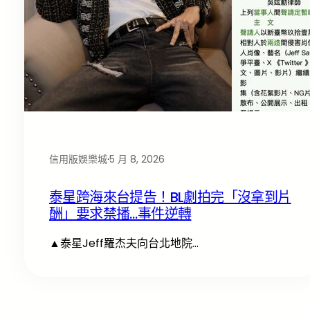
信用版娛樂城
·
5 月 8, 2026
泰星跨海來台提告！BL劇拍完「沒拿到片
酬」要求禁播…事件逆轉
▲泰星Jeff羅杰夫向台北地院…