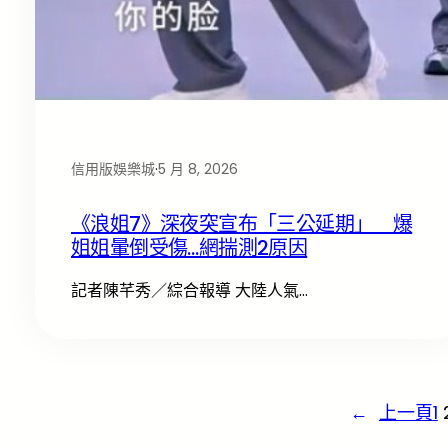
信用版娛樂城
·
5 月 8, 2026
《浪姐7》深夜突宣布「三公延期」 爆
姐姐暈倒受傷…網揣測2原因
記者陳芊秀／綜合報導 大陸人氣…
←
上一頁
1