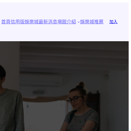
首頁
信用版娛樂城
最新消息
場館介紹
娛樂城推薦
加入