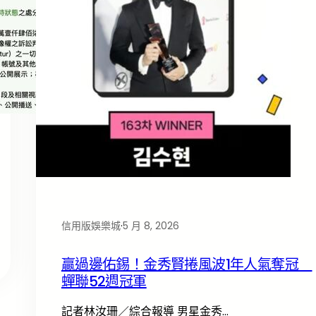
信用版娛樂城
·
5 月 8, 2026
贏過邊佑錫！金秀賢捲風波1年人氣奪冠
蟬聯52週冠軍
記者林汝珊／綜合報導 男星金秀…