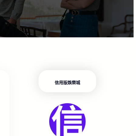
信用版娛樂城