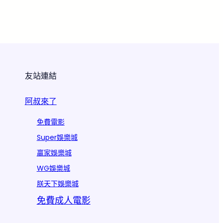
友站連結
阿叔來了
免費電影
Super娛樂城
贏家娛樂城
WG娛樂城
朕天下娛樂城
免費成人電影