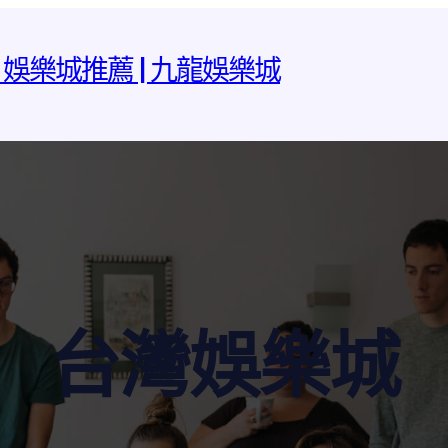
| 娛樂城推薦 | 九龍娛樂城
台灣娛樂城