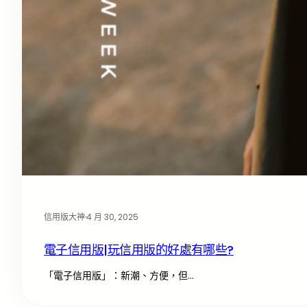
信用版大神
·
4 月 30, 2025
電子信用版|玩信用版的好處有哪些?
「電子信用版」：新潮、方便，但…