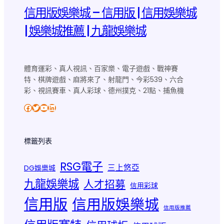
信用版娛樂城 – 信用版 | 信用娛樂城
| 娛樂城推薦 | 九龍娛樂城
體育運彩、真人視訊、百家樂、電子遊戲、戰神賽
特、棋牌遊戲、麻將來了、射龍門、今彩539、六合
彩、視訊賽車、真人彩球、德州撲克、21點、捕魚機
Facebook
X
YouTube
LinkedIn
標籤列表
RSG電子
三上悠亞
DG娛樂城
九龍娛樂城
人才招募
信用彩球
信用版
信用版娛樂城
信用版推薦