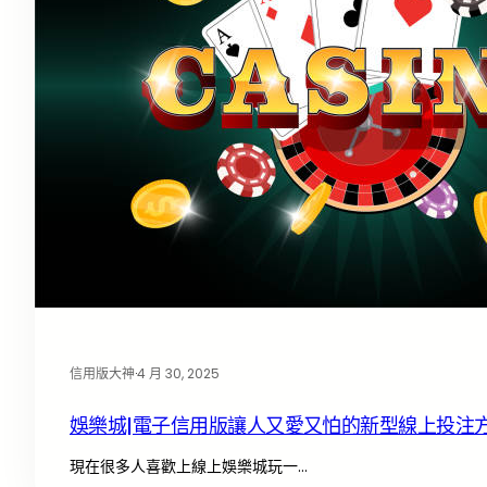
信用版大神
·
4 月 30, 2025
娛樂城|電子信用版讓人又愛又怕的新型線上投注
現在很多人喜歡上線上娛樂城玩一…