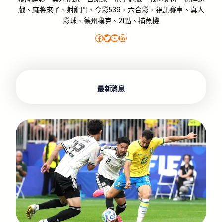
戲、麻將來了、射龍門、今彩539、六合彩、視訊賽車、真人
彩球、德州撲克、21點、捕魚機
Facebook
X
YouTube
LinkedIn
最新消息