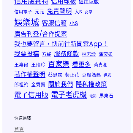
信用版賽特
信用球板
信用球版
免責聲明
信用電子
元元
大S
女星
娛樂城
客服信箱
小S
廣告刊登/合作提案
我也要留言，快前往新聞雲App！
我要投稿
服務條款
林志玲
方駿
潘奕如
百家樂
看更多
王嘉爾
王瑞玲
芮貞和
著作權聲明
蔡恩霖
藝正花
豆腐媽媽
運彩
關於我們
隱私權政策
郎祖筠
金秀賢
電子老虎機
電子信用版
馬東石
電影
快速連結
首頁