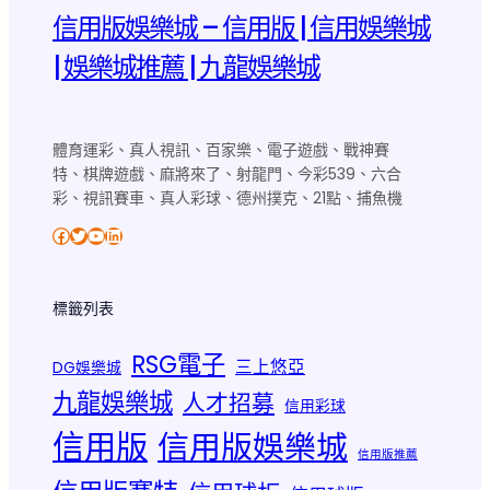
信用版娛樂城 – 信用版 | 信用娛樂城
| 娛樂城推薦 | 九龍娛樂城
體育運彩、真人視訊、百家樂、電子遊戲、戰神賽
特、棋牌遊戲、麻將來了、射龍門、今彩539、六合
彩、視訊賽車、真人彩球、德州撲克、21點、捕魚機
Facebook
X
YouTube
LinkedIn
標籤列表
RSG電子
三上悠亞
DG娛樂城
九龍娛樂城
人才招募
信用彩球
信用版
信用版娛樂城
信用版推薦