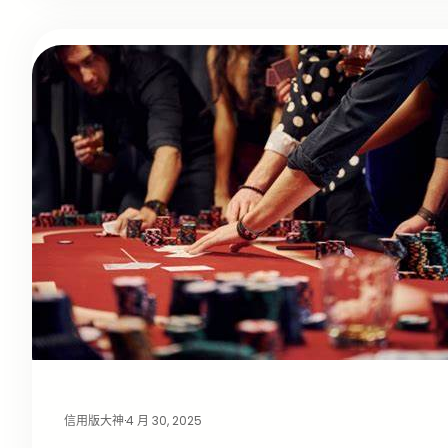
信用版大神
·
4 月 30, 2025