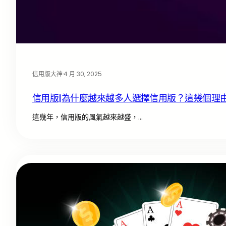
信用版大神
·
4 月 30, 2025
信用版|為什麼越來越多人選擇信用版？這幾個理
這幾年，信用版的風氣越來越盛，…