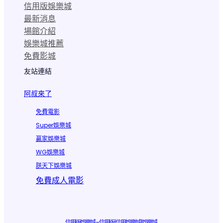
信用版娛樂城
最新消息
場館介紹
娛樂城推薦
免費影城
友站連結
阿叔來了
免費電影
Super娛樂城
贏家娛樂城
WG娛樂城
朕天下娛樂城
免費成人電影
信用版娛樂城 – 信用版 | 信用娛樂城 | 娛樂城