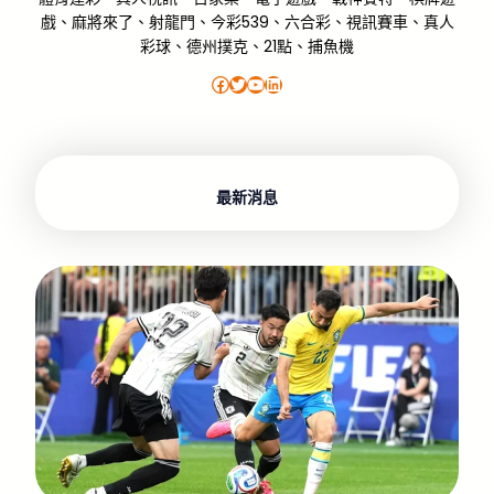
戲、麻將來了、射龍門、今彩539、六合彩、視訊賽車、真人
彩球、德州撲克、21點、捕魚機
Facebook
X
YouTube
LinkedIn
最新消息