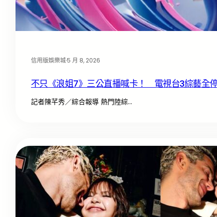
信用版娛樂城
·
5 月 8, 2026
不只《浪姐7》三公直播喊卡！ 電視台3綜藝全
記者陳芊秀／綜合報導 熱門陸綜…