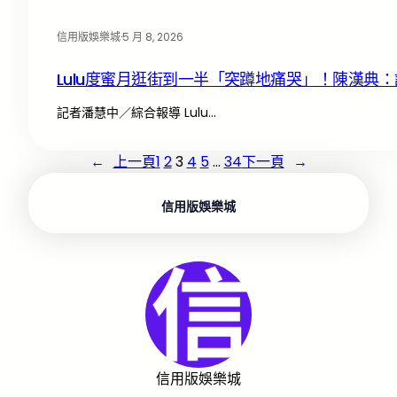
信用版娛樂城
·
5 月 8, 2026
Lulu度蜜月逛街到一半「突蹲地痛哭」！陳漢典
記者潘慧中／綜合報導 Lulu…
←
上一頁
1
2
3
4
5
…
34
下一頁
→
信用版娛樂城
信用版娛樂城