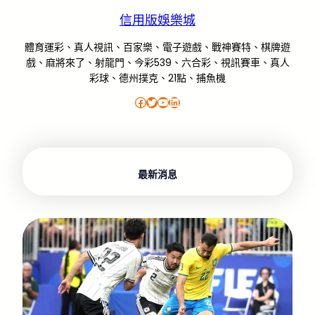
信用版娛樂城
體育運彩、真人視訊、百家樂、電子遊戲、戰神賽特、棋牌遊
戲、麻將來了、射龍門、今彩539、六合彩、視訊賽車、真人
彩球、德州撲克、21點、捕魚機
Facebook
X
YouTube
LinkedIn
最新消息