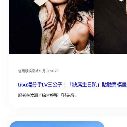
信用版娛樂城
·
5 月 8, 2026
Lisa爆分手LV三公子！「缺席生日趴」貼臉男模
記者林汝珊／綜合報導 「時尚界…