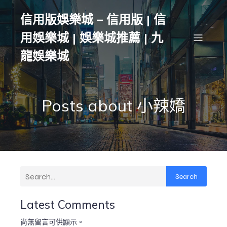
信用版娛樂城 – 信用版 | 信
用娛樂城 | 娛樂城推薦 | 九
龍娛樂城
Posts about 小辣嬌
Search
Latest Comments
尚無留言可供顯示。