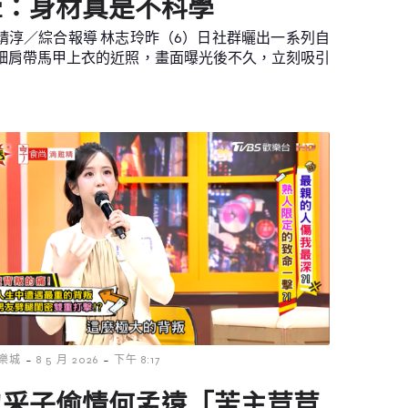
暈：身材真是不科學
靖淳／綜合報導 林志玲昨（6）日社群曬出一系列自
細肩帶馬甲上衣的近照，畫面曝光後不久，立刻吸引
-
-
樂城
8 5 月 2026
下午 8:17
包采子偷情何孟遠「苦主荳荳