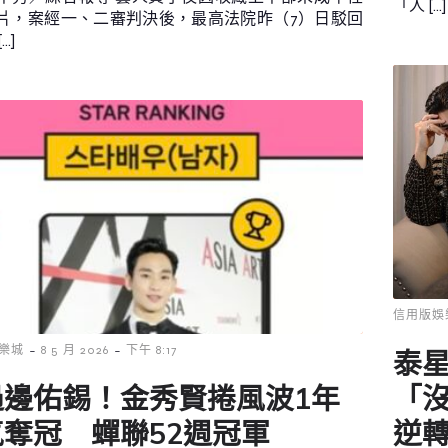
「人 […]
片，案經一、二審判決後，最高法院昨（7）日駁回
…]
信用版娛
-
-
樂城
8 5 月 2026
下午 8:17
泰星
過邊佑錫！金秀賢捲風波1年
「
奪冠 蟬聯52週冠軍
逆