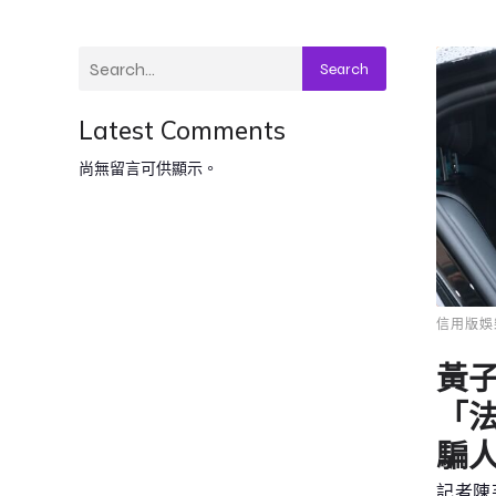
Search
Latest Comments
尚無留言可供顯示。
信用版娛
黃
「
騙
記者陳