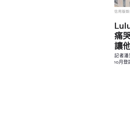
信用版娛
Lu
痛
讓
記者潘
10月