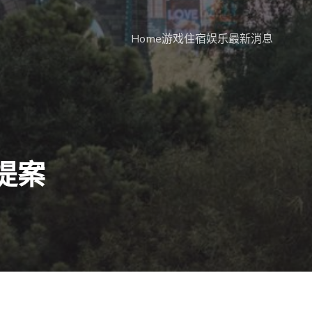
Home
游戏
住宿
娱乐
最新消息
作提案