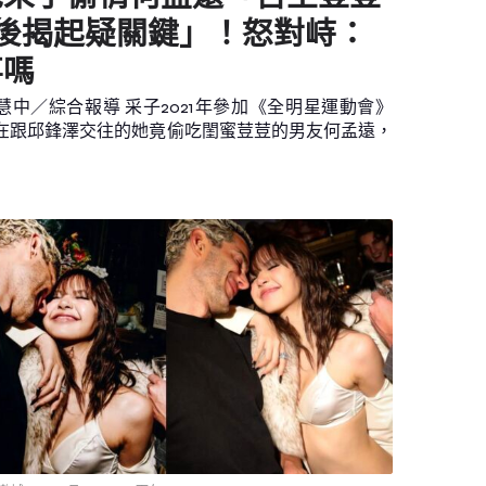
年後揭起疑關鍵」！怒對峙：
事嗎
慧中／綜合報導 采子2021年參加《全明星運動會》
在跟邱鋒澤交往的她竟偷吃閨蜜荳荳的男友何孟遠，