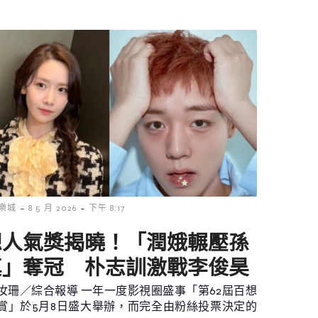
-
-
樂城
8 5 月 2026
下午 8:17
想人氣獎揭曉！「潤娥輾壓孫
真」奪冠 朴志訓激戰李俊昊
汝珊／綜合報導 一年一度影視圈盛事「第62屆百想
賞」於5月8日盛大舉辦，而完全由粉絲投票決定的