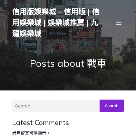
信用版娛樂城 – 信用版 | 信
用娛樂城 | 娛樂城推薦 | 九
龍娛樂城
Posts about 戰車
Search
Latest Comments
尚無留言可供顯示。