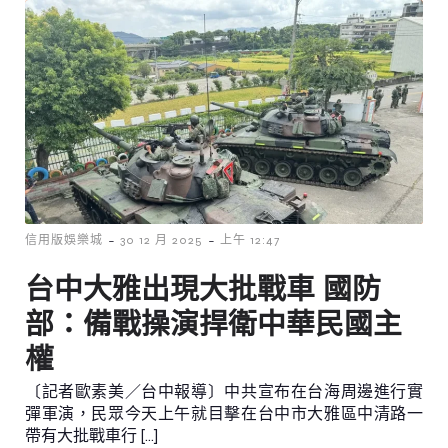
-
-
信用版娛樂城
30 12 月 2025
上午 12:47
台中大雅出現大批戰車 國防
部：備戰操演捍衛中華民國主
權
〔記者歐素美／台中報導〕中共宣布在台海周邊進行實
彈軍演，民眾今天上午就目擊在台中市大雅區中清路一
帶有大批戰車行 […]