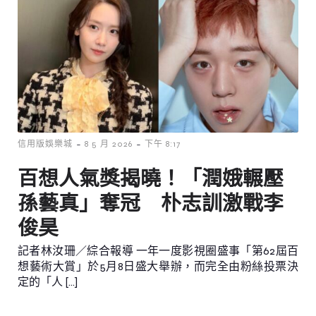
-
-
信用版娛樂城
8 5 月 2026
下午 8:17
百想人氣獎揭曉！「潤娥輾壓
孫藝真」奪冠 朴志訓激戰李
俊昊
記者林汝珊／綜合報導 一年一度影視圈盛事「第62屆百
想藝術大賞」於5月8日盛大舉辦，而完全由粉絲投票決
定的「人 […]