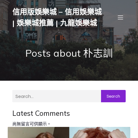
信用版娛樂城 – 信用娛樂城
| 娛樂城推薦 | 九龍娛樂城
Posts about 朴志訓
Search
Latest Comments
尚無留言可供顯示。