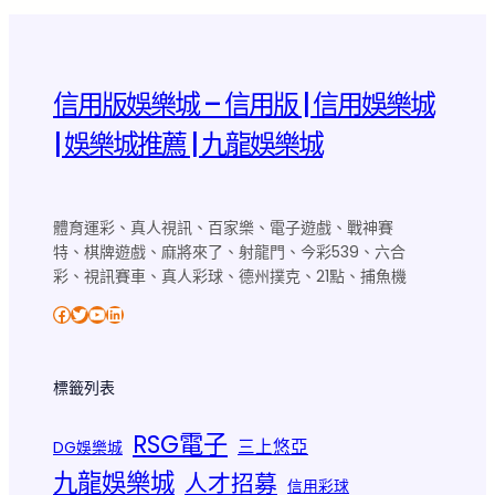
信用版娛樂城 – 信用版 | 信用娛樂城
| 娛樂城推薦 | 九龍娛樂城
體育運彩、真人視訊、百家樂、電子遊戲、戰神賽
特、棋牌遊戲、麻將來了、射龍門、今彩539、六合
彩、視訊賽車、真人彩球、德州撲克、21點、捕魚機
Facebook
X
YouTube
LinkedIn
標籤列表
RSG電子
三上悠亞
DG娛樂城
九龍娛樂城
人才招募
信用彩球