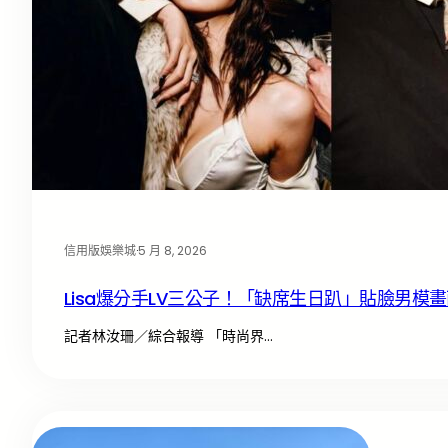
信用版娛樂城
·
5 月 8, 2026
Lisa爆分手LV三公子！「缺席生日趴」貼臉男模
記者林汝珊／綜合報導 「時尚界…