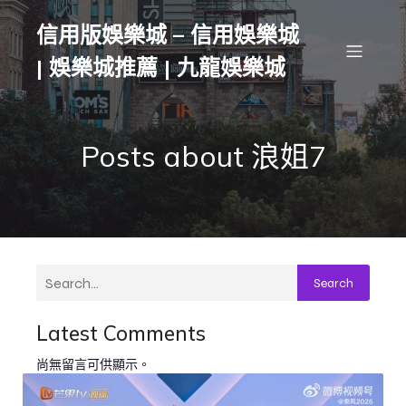
信用版娛樂城 – 信用娛樂城
| 娛樂城推薦 | 九龍娛樂城
Posts about 浪姐7
Search
Latest Comments
尚無留言可供顯示。