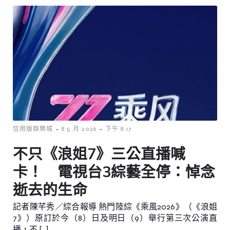
-
-
信用版娛樂城
8 5 月 2026
下午 8:17
不只《浪姐7》三公直播喊
卡！ 電視台3綜藝全停：悼念
逝去的生命
記者陳芊秀／綜合報導 熱門陸綜《乘風2026》（《浪姐
7》）原訂於今（8）日及明日（9）舉行第三次公演直
播，不 […]