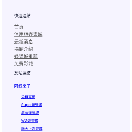
快速連結
首頁
信用版娛樂城
最新消息
場館介紹
娛樂城推薦
免費影城
友站連結
阿叔來了
免費電影
Super娛樂城
贏家娛樂城
WG娛樂城
朕天下娛樂城