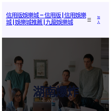
信用版娛樂城 – 信用版 | 信用娛樂
加
城 | 娛樂城推薦 | 九龍娛樂城
入
湖南爆炸