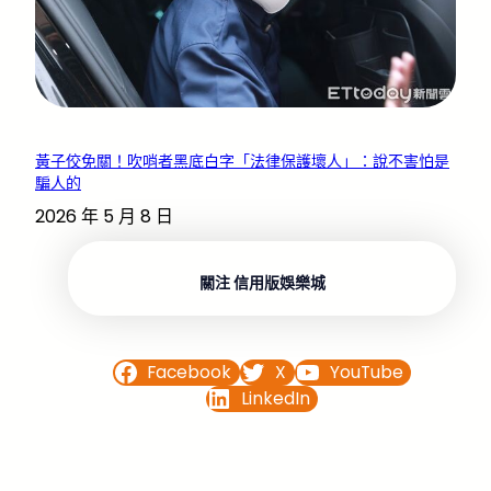
黃子佼免關！吹哨者黑底白字「法律保護壞人」：說不害怕是
騙人的
2026 年 5 月 8 日
關注 信用版娛樂城
Facebook
X
YouTube
LinkedIn