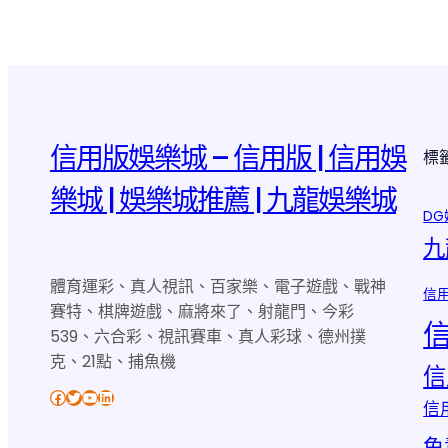
信用版娛樂城 – 信用版 | 信用娛
標
樂城 | 娛樂城推薦 | 九龍娛樂城
D
九
體育運彩、真人視訊、百家樂、電子遊戲、戰神
信
賽特、棋牌遊戲、麻將來了、射龍門、今彩
539、六合彩、視訊賽車、真人彩球、德州撲
克、21點、捕魚機
信
Facebook
X
YouTube
LinkedIn
信
免