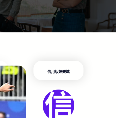
信用版娛樂城