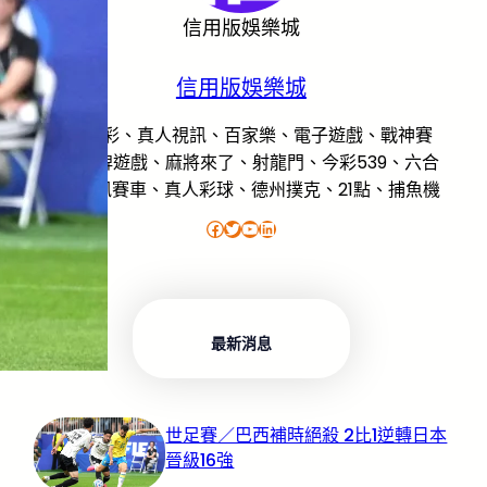
信用版娛樂城
信用版娛樂城
體育運彩、真人視訊、百家樂、電子遊戲、戰神賽
特、棋牌遊戲、麻將來了、射龍門、今彩539、六合
彩、視訊賽車、真人彩球、德州撲克、21點、捕魚機
Facebook
X
YouTube
LinkedIn
最新消息
世足賽／巴西補時絕殺 2比1逆轉日本
晉級16強