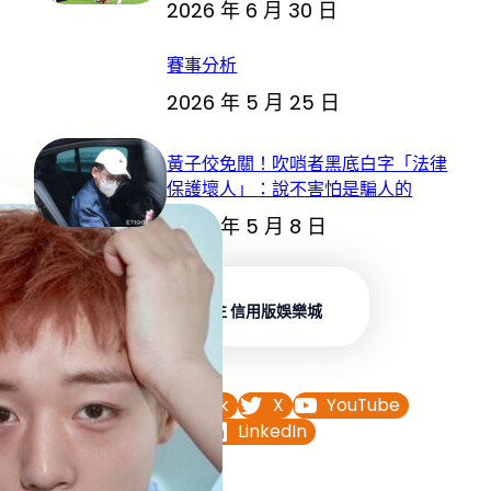
2026 年 6 月 30 日
賽事分析
2026 年 5 月 25 日
黃子佼免關！吹哨者黑底白字「法律
保護壞人」：說不害怕是騙人的
2026 年 5 月 8 日
關注 信用版娛樂城
Facebook
X
YouTube
LinkedIn