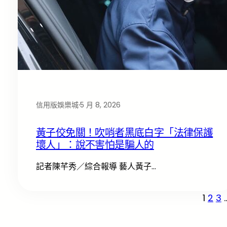
信用版娛樂城
·
5 月 8, 2026
黃子佼免關！吹哨者黑底白字「法律保護
壞人」：說不害怕是騙人的
記者陳芊秀／綜合報導 藝人黃子…
1
2
3