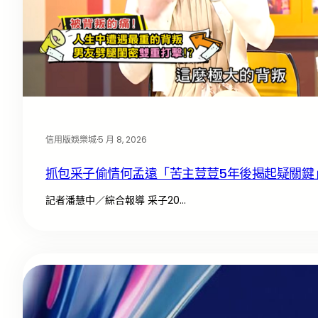
信用版娛樂城
·
5 月 8, 2026
抓包采子偷情何孟遠「苦主荳荳5年後揭起疑關鍵
記者潘慧中／綜合報導 采子20…