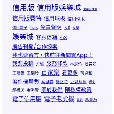
信用版
信用版娛樂城
信用版推薦
信用版賽特
信用球板
信用球版
免責聲明
信用電子
元元
大S
女星
娛樂城
客服信箱
小S
廣告刊登/合作提案
我也要留言，快前往新聞雲App！
我要投稿
服務條款
林志玲
方駿
潘奕如
百家樂
看更多
王嘉爾
王瑞玲
芮貞和
著作權聲明
蔡恩霖
藝正花
豆腐媽媽
運彩
關於我們
隱私權政策
郎祖筠
金秀賢
電子老虎機
電子信用版
馬東石
電影