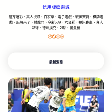
信用版娛樂城
體育運彩、真人視訊、百家樂、電子遊戲、戰神賽特、棋牌遊
戲、麻將來了、射龍門、今彩539、六合彩、視訊賽車、真人
彩球、德州撲克、21點、捕魚機
Facebook
X
YouTube
LinkedIn
最新消息