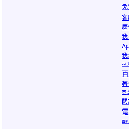
免
客
廣
我
A
我
林
百
著
豆
關
電
電影