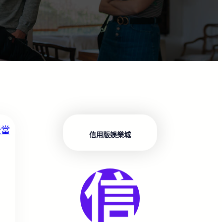
信用版娛樂城