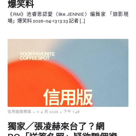
爆笑料
《RM》池睿恩認愛〈like JENNIE〉編舞家 「錄影現
場」爆笑料 2026-04-13 13:23 記者 […]
-
-
信用版娛樂城
11 4 月 2026
下午 1:48
獨家／張凌赫來台了？網