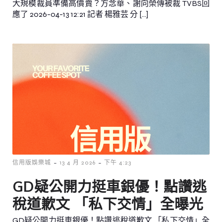
大規模裁員準備高價賣？方念華、謝向榮傳被裁 TVBS回
應了 2026-04-13 12:21 記者 楊雅芸 分 […]
-
-
信用版娛樂城
13 4 月 2026
下午 4:23
GD疑公開力挺車銀優！點讚逃
稅道歉文 「私下交情」全曝光
GD疑公開力挺車銀優！點讚逃稅道歉文 「私下交情」全