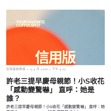
-
-
信用版娛樂城
13 4 月 2026
下午 4:23
許老三提早慶母親節！小S收花
「感動變驚嚇」 直呼：她是
誰？
許老三提早慶母親節！小S收花「感動變驚嚇」 直呼：她