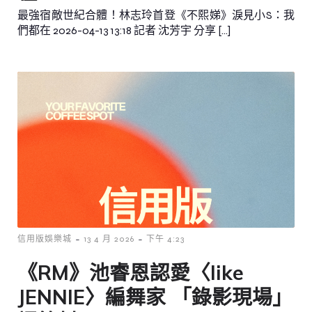
最強宿敵世紀合體！林志玲首登《不熙娣》淚見小S：我
們都在 2026-04-13 13:18 記者 沈芳宇 分享 […]
-
-
信用版娛樂城
13 4 月 2026
下午 4:23
《RM》池睿恩認愛〈like
JENNIE〉編舞家 「錄影現場」