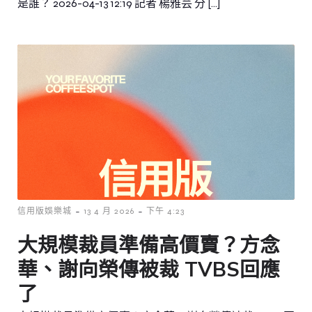
是誰？ 2026-04-13 12:19 記者 楊雅芸 分 […]
-
-
信用版娛樂城
13 4 月 2026
下午 4:23
大規模裁員準備高價賣？方念
華、謝向榮傳被裁 TVBS回應
了