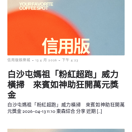
-
-
信用版娛樂城
13 4 月 2026
下午 4:23
白沙屯媽祖「粉紅超跑」威力
橫掃 來賓如神助狂開萬元獎
金
白沙屯媽祖「粉紅超跑」威力橫掃 來賓如神助狂開萬
元獎金 2026-04-13 11:10 東森綜合 分享 近期 […]