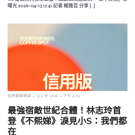
曝光 2026-04-13 12:41 記者 楊雅芸 分享 […]
-
-
信用版娛樂城
13 4 月 2026
下午 4:23
最強宿敵世紀合體！林志玲首
登《不熙娣》淚見小S：我們都
在