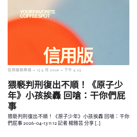
-
-
信用版娛樂城
13 4 月 2026
下午 4:23
猥褻判刑復出不順！《原子少
年》小孩挨轟 回嗆：干你們屁
事
猥褻判刑復出不順！《原子少年》小孩挨轟 回嗆：干你
們屁事 2026-04-13 11:12 記者 楊雅芸 分享 […]