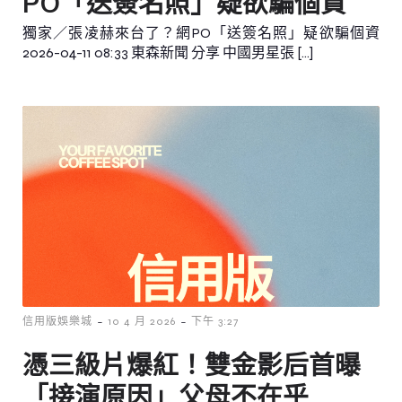
PO「送簽名照」疑欲騙個資
獨家／張凌赫來台了？網PO「送簽名照」疑欲騙個資
2026-04-11 08:33 東森新聞 分享 中國男星張 […]
-
-
信用版娛樂城
10 4 月 2026
下午 3:27
憑三級片爆紅！雙金影后首曝
「接演原因」父母不在乎