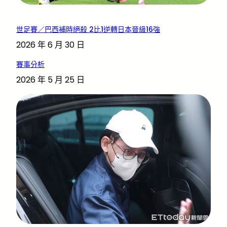
世足賽／巴西補時絕殺 2比1逆轉日本晉級16強
2026 年 6 月 30 日
賽事分析
2026 年 5 月 25 日