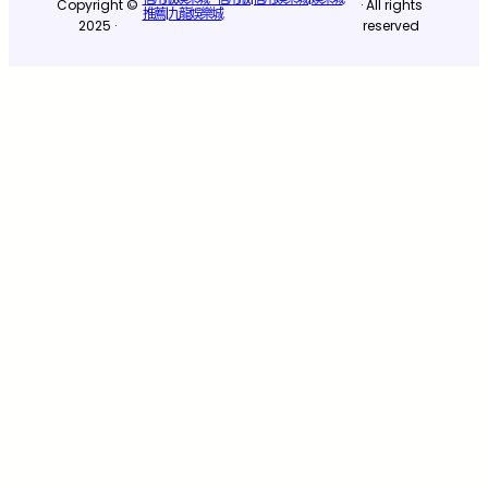
Copyright ©
· All rights
推薦 | 九龍娛樂城
2025 ·
reserved