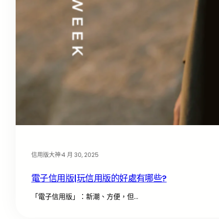
信用版大神
·
4 月 30, 2025
電子信用版|玩信用版的好處有哪些?
「電子信用版」：新潮、方便，但…