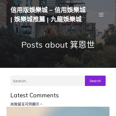
信用版娛樂城 – 信用娛樂城
| 娛樂城推薦 | 九龍娛樂城
Posts about 箕恩世
Search
Latest Comments
尚無留言可供顯示。