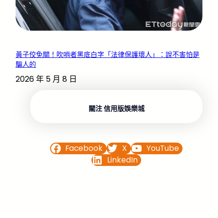
黃子佼免關！吹哨者黑底白字「法律保護壞人」：說不害怕是
騙人的
2026 年 5 月 8 日
關注 信用版娛樂城
Facebook
X
YouTube
LinkedIn