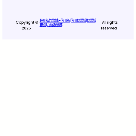
信用版娛樂城 – 信用版 | 信用娛樂城 | 娛樂城
Copyright ©
· All rights
推薦 | 九龍娛樂城
2025 ·
reserved