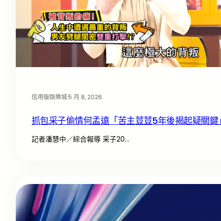
信用版娛樂城
·
5 月 8, 2026
抓包采子偷情何孟遠「苦主荳荳5年後揭起疑關鍵
記者潘慧中／綜合報導 采子20…