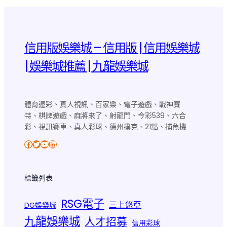
信用版娛樂城 – 信用版 | 信用娛樂城
| 娛樂城推薦 | 九龍娛樂城
體育運彩、真人視訊、百家樂、電子遊戲、戰神賽
特、棋牌遊戲、麻將來了、射龍門、今彩539、六合
彩、視訊賽車、真人彩球、德州撲克、21點、捕魚機
Facebook
X
YouTube
LinkedIn
標籤列表
RSG電子
三上悠亞
DG娛樂城
九龍娛樂城
人才招募
信用彩球