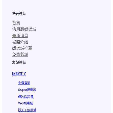
快速連結
首頁
信用版娛樂城
最新消息
場館介紹
娛樂城推薦
免費影城
友站連結
阿叔來了
免費電影
Super娛樂城
贏家娛樂城
WG娛樂城
朕天下娛樂城