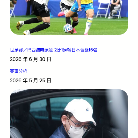
世足賽／巴西補時絕殺 2比1逆轉日本晉級16強
2026 年 6 月 30 日
賽事分析
2026 年 5 月 25 日