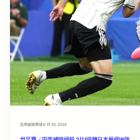
信用版娛樂城
·
6 月 30, 2026
世足賽／巴西補時絕殺 2比1逆轉日本晉級16強