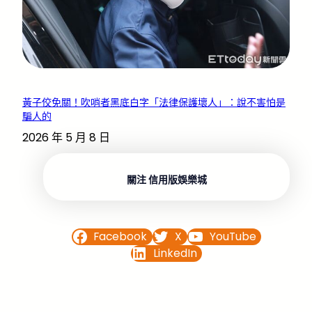
黃子佼免關！吹哨者黑底白字「法律保護壞人」：說不害怕是
騙人的
2026 年 5 月 8 日
關注 信用版娛樂城
Facebook
X
YouTube
LinkedIn