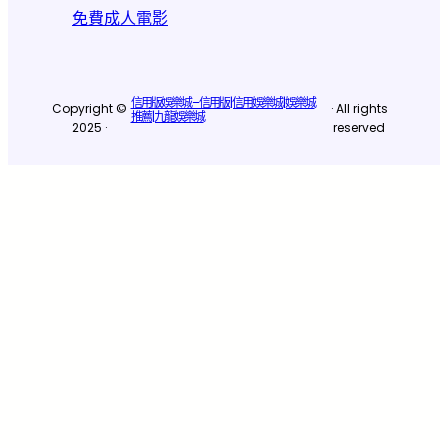
免費成人電影
信用版娛樂城 – 信用版 | 信用娛樂城 | 娛樂城
Copyright ©
· All rights
推薦 | 九龍娛樂城
2025 ·
reserved