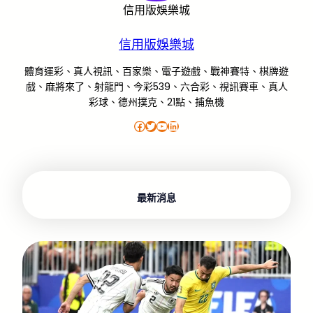
信用版娛樂城
信用版娛樂城
體育運彩、真人視訊、百家樂、電子遊戲、戰神賽特、棋牌遊
戲、麻將來了、射龍門、今彩539、六合彩、視訊賽車、真人
彩球、德州撲克、21點、捕魚機
Facebook
X
YouTube
LinkedIn
最新消息