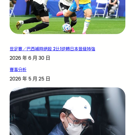
世足賽／巴西補時絕殺 2比1逆轉日本晉級16強
2026 年 6 月 30 日
賽事分析
2026 年 5 月 25 日