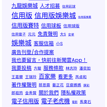
九龍娛樂城
人才招募
信用彩球
信用版
信用版娛樂城
信用版推薦
信用版賽特
信用球板
信用球版
免責聲明
信用電子
元元
大S
女星
娛樂城
客服信箱
小S
廣告刊登/合作提案
我也要留言，快前往新聞雲App！
我要投稿
服務條款
林志玲
方駿
潘奕如
百家樂
看更多
王嘉爾
王瑞玲
芮貞和
著作權聲明
蔡恩霖
藝正花
豆腐媽媽
運彩
關於我們
隱私權政策
郎祖筠
金秀賢
電子老虎機
電子信用版
馬東石
電影