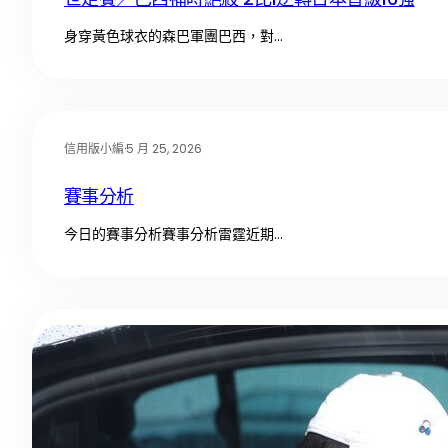
身穿黃色球衣的森巴軍團巴西，對…
信用版小編
·
5 月 25, 2026
賽事分析
今日的賽事分析賽事分析雷霆近期…