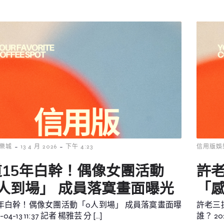
-
-
樂城
13 4 月 2026
下午 4:23
信用版娛
道15年白幹！偶像女團活動
許
人到場」 成員落寞畫面曝光
「
5年白幹！偶像女團活動「0人到場」 成員落寞畫面曝
許老三
-04-13 11:37 記者 楊雅芸 分 […]
誰？ 202