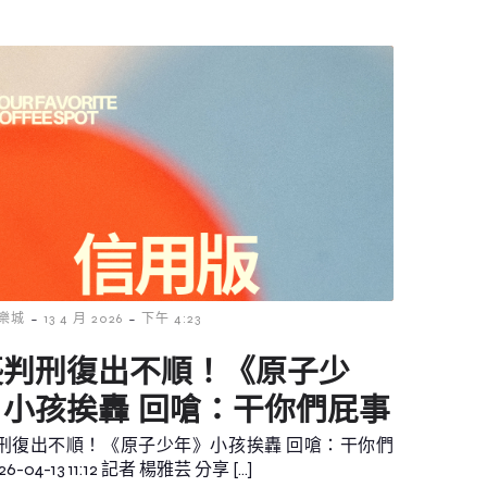
-
-
樂城
13 4 月 2026
下午 4:23
褻判刑復出不順！《原子少
》小孩挨轟 回嗆：干你們屁事
刑復出不順！《原子少年》小孩挨轟 回嗆：干你們
6-04-13 11:12 記者 楊雅芸 分享 […]