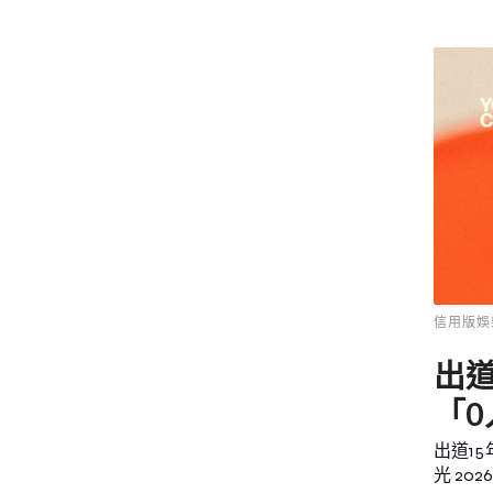
信用版娛
出
「0
出道1
光 2026