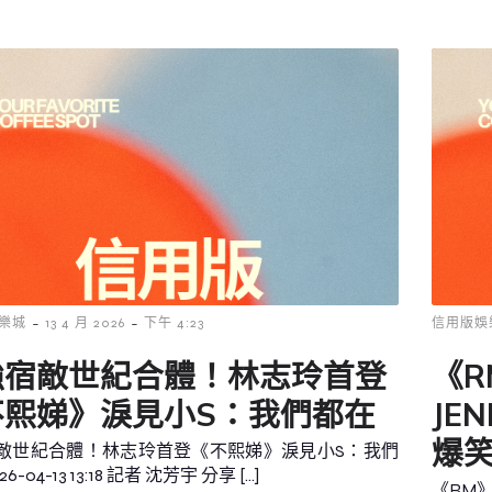
-
-
樂城
13 4 月 2026
下午 4:23
信用版娛
強宿敵世紀合體！林志玲首登
《R
不熙娣》淚見小S：我們都在
JE
爆
敵世紀合體！林志玲首登《不熙娣》淚見小S：我們
6-04-13 13:18 記者 沈芳宇 分享 […]
《RM》