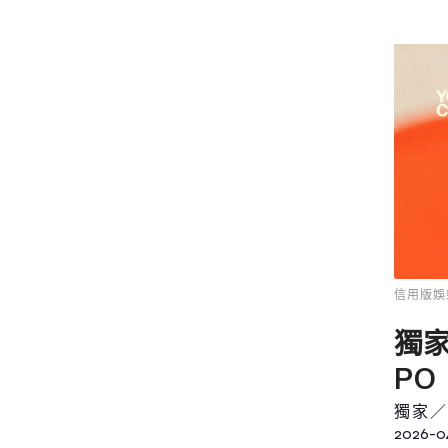
信用版娛
獨
P
獨家／
2026-