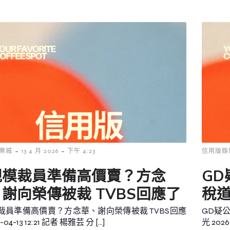
-
-
樂城
13 4 月 2026
下午 4:23
信用版娛
規模裁員準備高價賣？方念
G
謝向榮傳被裁 TVBS回應了
稅道
裁員準備高價賣？方念華、謝向榮傳被裁 TVBS回應
GD疑
-04-13 12:21 記者 楊雅芸 分 […]
光 2026