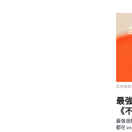
信用版娛
最
《
最強宿
都在 202