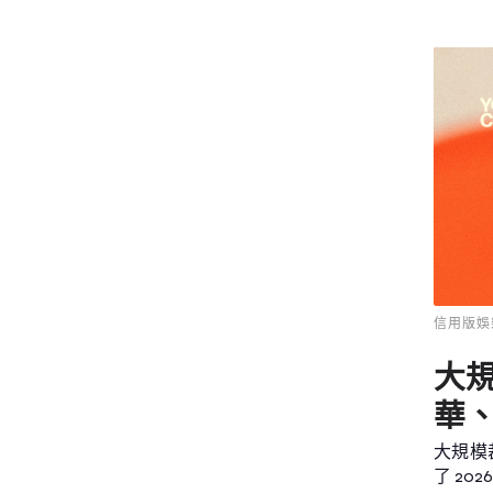
信用版娛
大
華、
大規模
了 2026