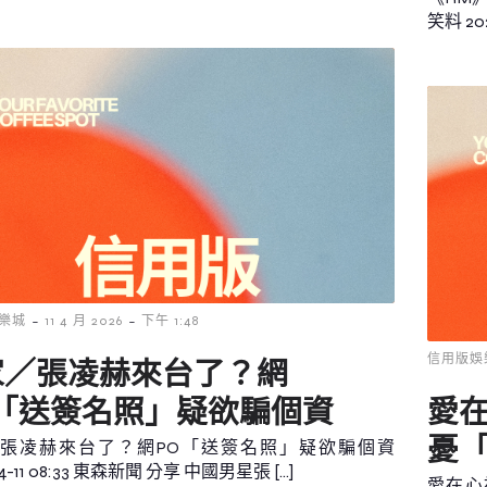
笑料 202
-
-
樂城
11 4 月 2026
下午 1:48
信用版娛
家／張凌赫來台了？網
O「送簽名照」疑欲騙個資
愛在
憂
張凌赫來台了？網PO「送簽名照」疑欲騙個資
04-11 08:33 東森新聞 分享 中國男星張 […]
愛在心