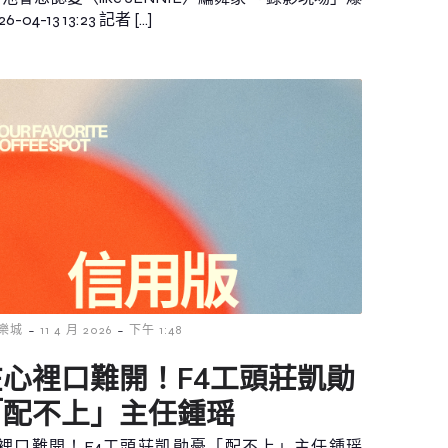
6-04-13 13:23 記者 […]
-
-
樂城
11 4 月 2026
下午 1:48
心裡口難開！F4工頭莊凱勛
「配不上」主任鍾瑶
裡口難開！F4工頭莊凱勛憂「配不上」主任鍾瑶