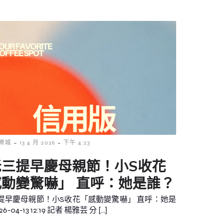
-
-
樂城
13 4 月 2026
下午 4:23
老三提早慶母親節！小S收花
感動變驚嚇」 直呼：她是誰？
提早慶母親節！小S收花「感動變驚嚇」 直呼：她是
6-04-13 12:19 記者 楊雅芸 分 […]