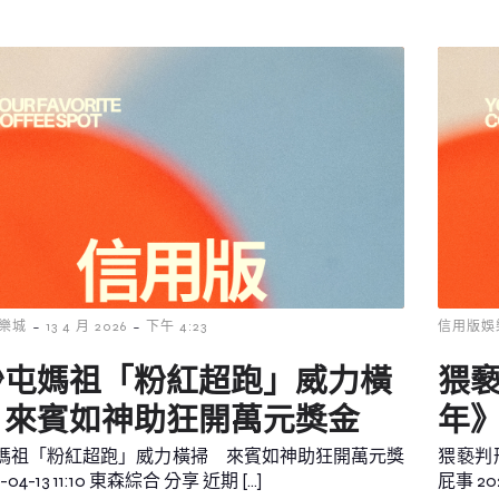
-
-
樂城
13 4 月 2026
下午 4:23
信用版娛
沙屯媽祖「粉紅超跑」威力橫
猥
 來賓如神助狂開萬元獎金
年
媽祖「粉紅超跑」威力橫掃 來賓如神助狂開萬元獎
猥褻判
-04-13 11:10 東森綜合 分享 近期 […]
屁事 202