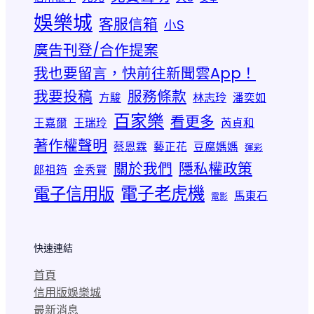
娛樂城
客服信箱
小S
廣告刊登/合作提案
我也要留言，快前往新聞雲App！
我要投稿
服務條款
林志玲
方駿
潘奕如
百家樂
看更多
王嘉爾
王瑞玲
芮貞和
著作權聲明
蔡恩霖
藝正花
豆腐媽媽
運彩
關於我們
隱私權政策
郎祖筠
金秀賢
電子老虎機
電子信用版
馬東石
電影
快速連結
首頁
信用版娛樂城
最新消息