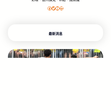
Facebook
X
YouTube
LinkedIn
最新消息