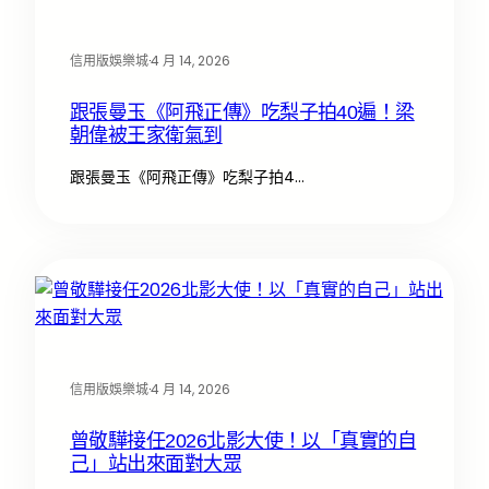
信用版娛樂城
·
4 月 14, 2026
跟張曼玉《阿飛正傳》吃梨子拍40遍！梁
朝偉被王家衛氣到
跟張曼玉《阿飛正傳》吃梨子拍4…
信用版娛樂城
·
4 月 14, 2026
曾敬驊接任2026北影大使！以「真實的自
己」站出來面對大眾