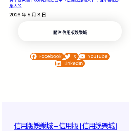
黃子佼免關！吹哨者黑底白字「法律保護壞人」：說不害怕是
騙人的
2026 年 5 月 8 日
關注 信用版娛樂城
Facebook
X
YouTube
LinkedIn
信用版娛樂城 – 信用版 | 信用娛樂城 |