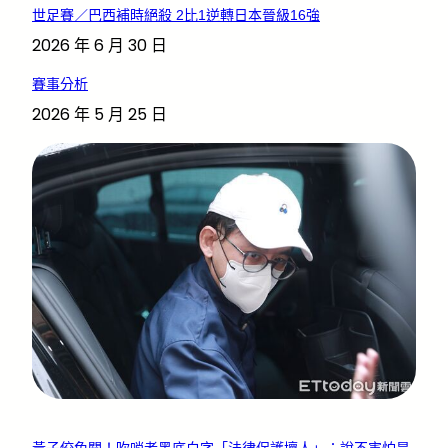
世足賽／巴西補時絕殺 2比1逆轉日本晉級16強
2026 年 6 月 30 日
賽事分析
2026 年 5 月 25 日