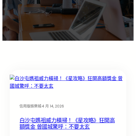
信用版娛樂城
·
4 月 14, 2026
白沙屯媽祖威力橫掃！《星攻略》狂開高
額獎金 曾國城驚呼：不要太玄