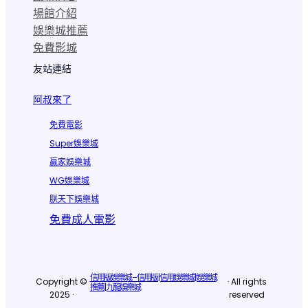
場館介紹
娛樂城推薦
免費影城
友站連結
阿叔來了
免費電影
Super娛樂城
贏家娛樂城
WG娛樂城
朕天下娛樂城
免費成人電影
信用版娛樂城 – 信用版 | 信用娛樂城 | 娛樂城
Copyright ©
· All rights
推薦 | 九龍娛樂城
2025 ·
reserved