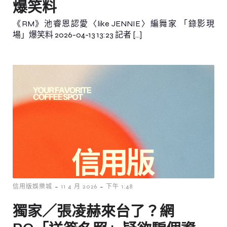
爆笑料
《RM》池睿恩認愛〈like JENNIE〉編舞家 「錄影現
場」爆笑料 2026-04-13 13:23 記者 […]
-
-
信用版娛樂城
11 4 月 2026
下午 1:48
獨家／張凌赫來台了？網