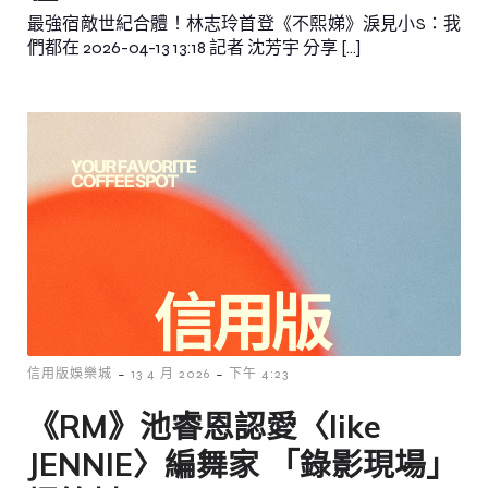
最強宿敵世紀合體！林志玲首登《不熙娣》淚見小S：我
們都在 2026-04-13 13:18 記者 沈芳宇 分享 […]
-
-
信用版娛樂城
13 4 月 2026
下午 4:23
《RM》池睿恩認愛〈like
JENNIE〉編舞家 「錄影現場」