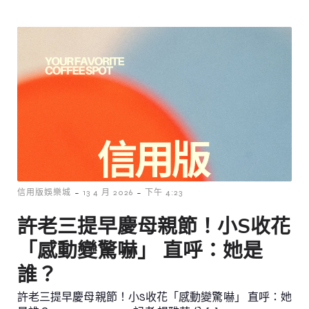
-
-
信用版娛樂城
13 4 月 2026
下午 4:23
許老三提早慶母親節！小S收花
「感動變驚嚇」 直呼：她是
誰？
許老三提早慶母親節！小S收花「感動變驚嚇」 直呼：她