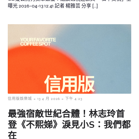
曝光 2026-04-13 12:41 記者 楊雅芸 分享 […]
-
-
信用版娛樂城
13 4 月 2026
下午 4:23
最強宿敵世紀合體！林志玲首
登《不熙娣》淚見小S：我們都
在