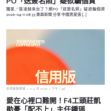
PO「送簽名照」疑欲騙個資
獨家／張凌赫來台了？網PO「送簽名照」疑欲騙個資
2026-04-11 08:33 東森新聞 分享 中國男星張 […]
-
-
信用版娛樂城
11 4 月 2026
下午 1:48
愛在心裡口難開！F4工頭莊凱
勛憂「配不上」主任鍾瑶