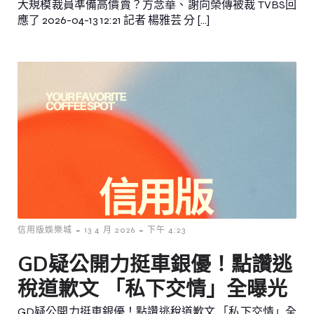
大規模裁員準備高價賣？方念華、謝向榮傳被裁 TVBS回
應了 2026-04-13 12:21 記者 楊雅芸 分 […]
-
-
信用版娛樂城
13 4 月 2026
下午 4:23
GD疑公開力挺車銀優！點讚逃
稅道歉文 「私下交情」全曝光
GD疑公開力挺車銀優！點讚逃稅道歉文 「私下交情」全