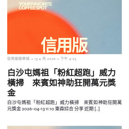
-
-
信用版娛樂城
13 4 月 2026
下午 4:23
白沙屯媽祖「粉紅超跑」威力
橫掃 來賓如神助狂開萬元獎
金
白沙屯媽祖「粉紅超跑」威力橫掃 來賓如神助狂開萬
元獎金 2026-04-13 11:10 東森綜合 分享 近期 […]