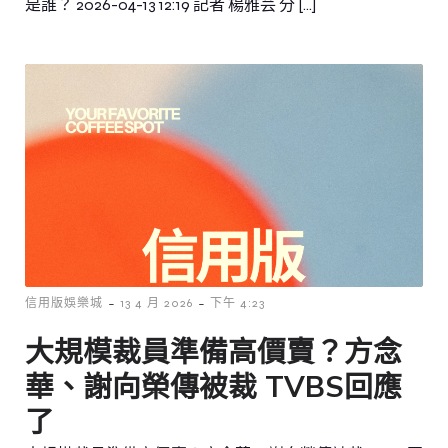
是誰？ 2026-04-13 12:19 記者 楊雅芸 分 […]
-
-
信用版娛樂城
13 4 月 2026
下午 4:23
大規模裁員準備高價賣？方念
華、謝向榮傳被裁 TVBS回應
了