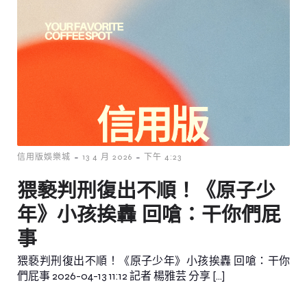
-
-
信用版娛樂城
13 4 月 2026
下午 4:23
猥褻判刑復出不順！《原子少
年》小孩挨轟 回嗆：干你們屁
事
猥褻判刑復出不順！《原子少年》小孩挨轟 回嗆：干你
們屁事 2026-04-13 11:12 記者 楊雅芸 分享 […]