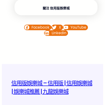
關注 信用版娛樂城
Facebook
X
YouTube
LinkedIn
信用版娛樂城 – 信用版 | 信用娛樂城
| 娛樂城推薦 | 九龍娛樂城