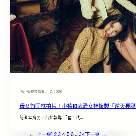
信用版娛樂城
·
5 月 7, 2026
母女首同框拍片！小禎18歲愛女神複製「逆天長腿
記者孟育民／台北報導 「星二代…
←
上一頁
1
2
3
4
5
6
…
34
下一頁
→