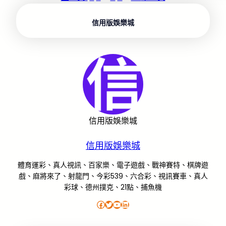
信用版娛樂城
信用版娛樂城
信用版娛樂城
體育運彩、真人視訊、百家樂、電子遊戲、戰神賽特、棋牌遊
戲、麻將來了、射龍門、今彩539、六合彩、視訊賽車、真人
彩球、德州撲克、21點、捕魚機
Facebook
X
YouTube
LinkedIn