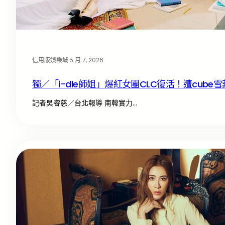
信用版娛樂城
·
5 月 7, 2026
獨／「i-dle師姐」爆紅女團CLC復活！遭cube
記者吳睿慈／台北報導 南韓實力…