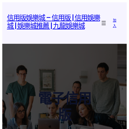
信用版娛樂城 – 信用版 | 信用娛樂
加
城 | 娛樂城推薦 | 九龍娛樂城
入
電子信用
版