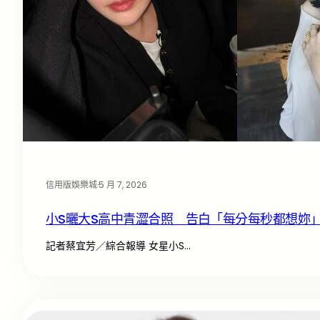
信用版娛樂城
·
5 月 7, 2026
小S曬大S高中青澀合照 告白「每分每秒都想妳
記者蔡宜芳／綜合報導 女星小S…