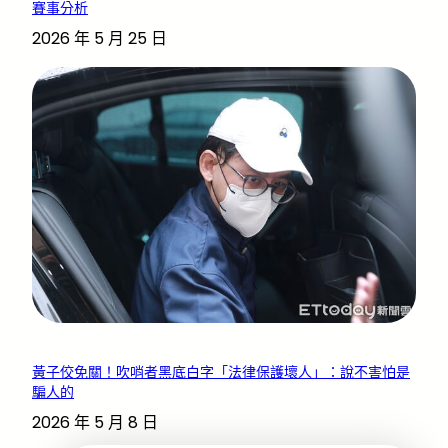
賽事分析
2026 年 5 月 25 日
黃子佼免關！吹哨者黑底白字「法律保護壞人」：說不害怕是
騙人的
2026 年 5 月 8 日