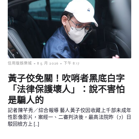
-
-
信用版娛樂城
8 5 月 2026
下午 8:17
黃子佼免關！吹哨者黑底白字
「法律保護壞人」：說不害怕
是騙人的
記者陳芊秀／綜合報導 藝人黃子佼因收藏上千部未成年
性影像影片，案經一、二審判決後，最高法院昨（7）日
駁回檢方上 […]