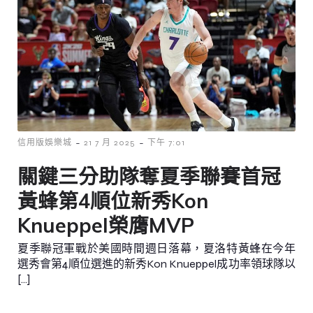
-
-
信用版娛樂城
21 7 月 2025
下午 7:01
關鍵三分助隊奪夏季聯賽首冠
黃蜂第4順位新秀Kon
Knueppel榮膺MVP
夏季聯冠軍戰於美國時間週日落幕，夏洛特黃蜂在今年
選秀會第4順位選進的新秀Kon Knueppel成功率領球隊以
[…]