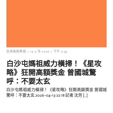
-
-
信用版娛樂城
14 4 月 2026
下午 2:34
白沙屯媽祖威力橫掃！《星攻
略》狂開高額獎金 曾國城驚
呼：不要太玄
白沙屯媽祖威力橫掃！《星攻略》狂開高額獎金 曾國城
驚呼：不要太玄 2026-04-13 22:18 記者 沈芳 […]