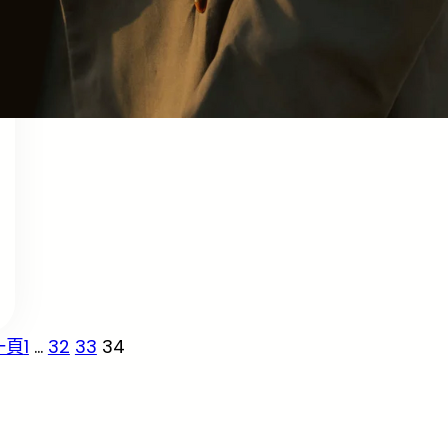
一頁
1
…
32
33
34