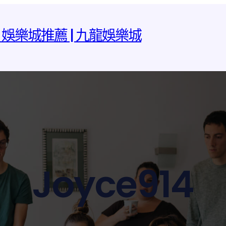
| 娛樂城推薦 | 九龍娛樂城
Joyce914