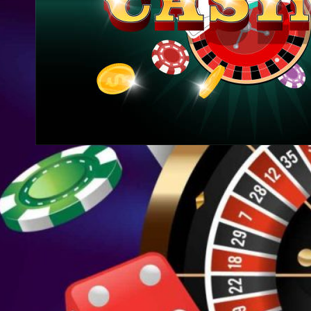
信用版大神
·
4 月 30, 2025
娛樂城|電子信用版讓人又愛又怕的新型線
上投注方式
現在很多人喜歡上線上娛樂城玩一…