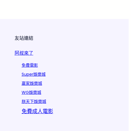
友站連結
阿叔來了
免費電影
Super娛樂城
贏家娛樂城
WG娛樂城
朕天下娛樂城
免費成人電影