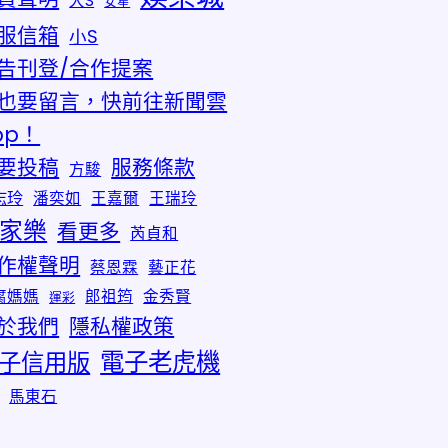
大S
女星
服信箱
小S
告刊登/合作提案
也要留言，快前往新聞雲
pp！
要投稿
服務條款
方駿
志玲
潘奕如
王嘉爾
王瑞玲
家樂
看更多
芮貞和
作權聲明
蔡恩霖
藝正花
腐媽媽
郎祖筠
金秀賢
運彩
於我們
隱私權政策
電子老虎機
子信用版
馬東石