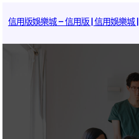
信用版娛樂城 – 信用版 | 信用娛樂城 