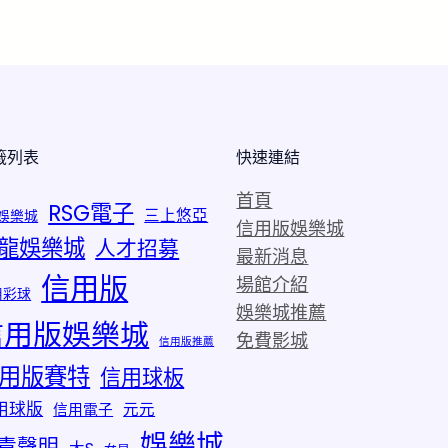
籤列表
快速連結
首頁
RSG電子
三上悠亞
G娛樂城
信用版娛樂城
龍娛樂城
人才招募
最新消息
信用版
場館介紹
用彩球
娛樂城推薦
信用版娛樂城
免費影城
信用版推薦
用版賽特
信用球板
用球版
信用電子
元元
娛樂城
責聲明