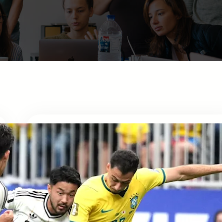
信用版小編
·
5 月 25, 2026
賽事分析
今日的賽事分析賽事分析雷霆近期…