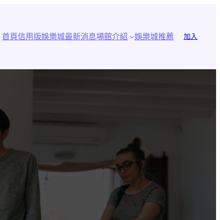
首頁
信用版娛樂城
最新消息
場館介紹
娛樂城推薦
加入