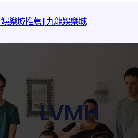
| 娛樂城推薦 | 九龍娛樂城
LVMH