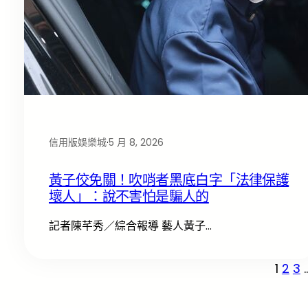
信用版娛樂城
·
5 月 8, 2026
黃子佼免關！吹哨者黑底白字「法律保護
壞人」：說不害怕是騙人的
記者陳芊秀／綜合報導 藝人黃子…
1
2
3