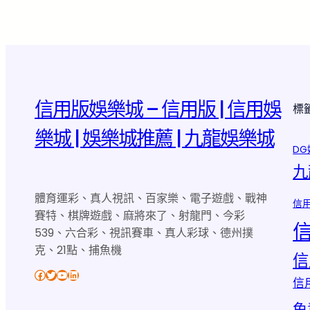
信用版娛樂城 – 信用版 | 信用娛
標
樂城 | 娛樂城推薦 | 九龍娛樂城
D
九
體育運彩、真人視訊、百家樂、電子遊戲、戰神
信
賽特、棋牌遊戲、麻將來了、射龍門、今彩
539、六合彩、視訊賽車、真人彩球、德州撲
克、21點、捕魚機
信
Facebook
X
YouTube
LinkedIn
信
免