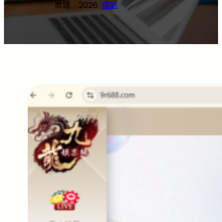
樂城
2026
運彩