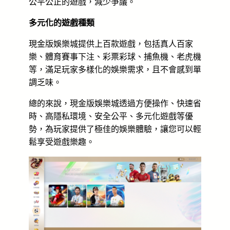
公平公正的遊戲，減少爭議。
多元化的遊戲種類
現金版娛樂城提供上百款遊戲，包括真人百家
樂、體育賽事下注、彩票彩球、捕魚機、老虎機
等，滿足玩家多樣化的娛樂需求，且不會感到單
調乏味。
總的來說，現金版娛樂城透過方便操作、快速省
時、高隱私環境、安全公平、多元化遊戲等優
勢，為玩家提供了極佳的娛樂體驗，讓您可以輕
鬆享受遊戲樂趣。