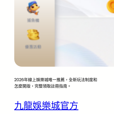
2026年線上娛樂城唯一推薦，全新玩法制度和
怎麼開版，完整領取註冊指南。
九龍娛樂城官方