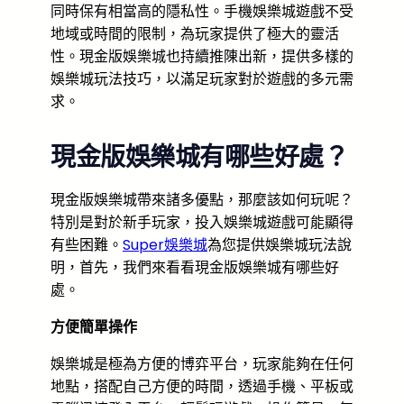
同時保有相當高的隱私性。手機娛樂城遊戲不受
地域或時間的限制，為玩家提供了極大的靈活
性。現金版娛樂城也持續推陳出新，提供多樣的
娛樂城玩法技巧，以滿足玩家對於遊戲的多元需
求。
現金版娛樂城有哪些好處？
現金版娛樂城帶來諸多優點，那麼該如何玩呢？
特別是對於新手玩家，投入娛樂城遊戲可能顯得
有些困難。
Super娛樂城
為您提供娛樂城玩法說
明，首先，我們來看看現金版娛樂城有哪些好
處。
方便簡單操作
娛樂城是極為方便的博弈平台，玩家能夠在任何
地點，搭配自己方便的時間，透過手機、平板或