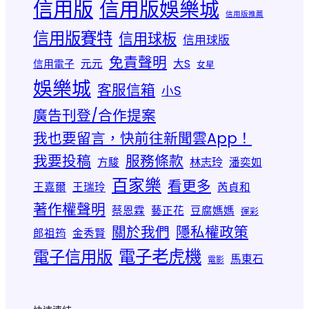
信用版
信用版娛樂城
信用版推薦
信用版賽特
信用球板
信用球版
免責聲明
信用電子
元元
大S
女星
娛樂城
客服信箱
小S
廣告刊登/合作提案
我也要留言，快前往新聞雲App！
我要投稿
服務條款
林志玲
方駿
潘奕如
百家樂
看更多
王嘉爾
王瑞玲
芮貞和
著作權聲明
蔡恩霖
藝正花
豆腐媽媽
運彩
關於我們
隱私權政策
郎祖筠
金秀賢
電子老虎機
電子信用版
馬東石
電影