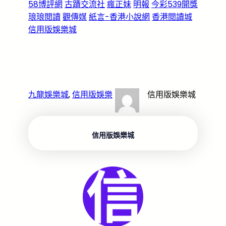
58博評網
古蹟交流社
瘋正妹
明報
今彩539開獎
琅琅閱讀
觀傳媒
紙言-香港小說網
香港閱讀城
信用版娛樂城
Facebook
X
LinkedIn
Instagram
九龍娛樂城
, 
信用版娛樂
信用版娛樂城
信用版娛樂城