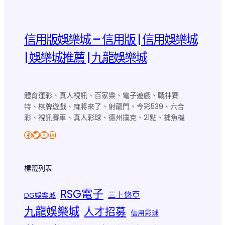
信用版娛樂城 – 信用版 | 信用娛樂城
| 娛樂城推薦 | 九龍娛樂城
體育運彩、真人視訊、百家樂、電子遊戲、戰神賽
特、棋牌遊戲、麻將來了、射龍門、今彩539、六合
彩、視訊賽車、真人彩球、德州撲克、21點、捕魚機
Facebook
X
YouTube
LinkedIn
標籤列表
RSG電子
三上悠亞
DG娛樂城
九龍娛樂城
人才招募
信用彩球