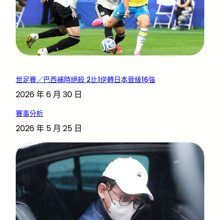
世足賽／巴西補時絕殺 2比1逆轉日本晉級16強
2026 年 6 月 30 日
賽事分析
2026 年 5 月 25 日