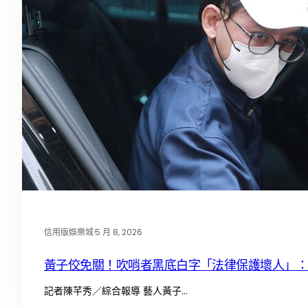
信用版娛樂城
·
5 月 8, 2026
黃子佼免關！吹哨者黑底白字「法律保護壞人」
記者陳芊秀／綜合報導 藝人黃子…