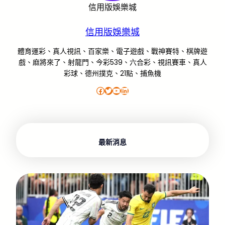
信用版娛樂城
信用版娛樂城
體育運彩、真人視訊、百家樂、電子遊戲、戰神賽特、棋牌遊
戲、麻將來了、射龍門、今彩539、六合彩、視訊賽車、真人
彩球、德州撲克、21點、捕魚機
Facebook
X
YouTube
LinkedIn
最新消息