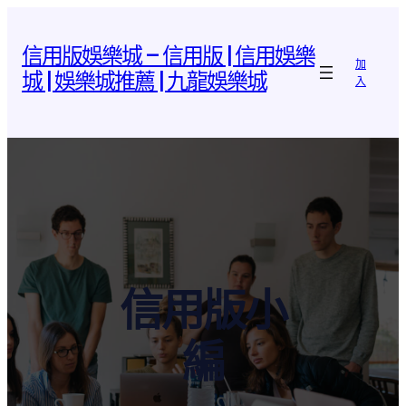
信用版娛樂城 – 信用版 | 信用娛樂
加
城 | 娛樂城推薦 | 九龍娛樂城
入
信用版小
編