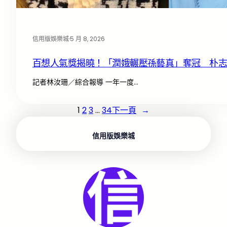
信用版娛樂城
·
5 月 8, 2026
百想人氣獎揭曉！「潤娥輾壓孫藝真」奪冠 朴
記者林汝珊／綜合報導 一年一度…
1
2
3
…
34
下一頁
→
信用版娛樂城