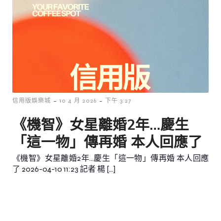
-
-
信用版娛樂城
10 4 月 2026
下午 3:27
《機智》女星離婚2年…慶生
「這一物」傳再婚 本人回應了
《機智》女星離婚2年…慶生「這一物」傳再婚 本人回應
了 2026-04-10 11:23 記者 楊 […]