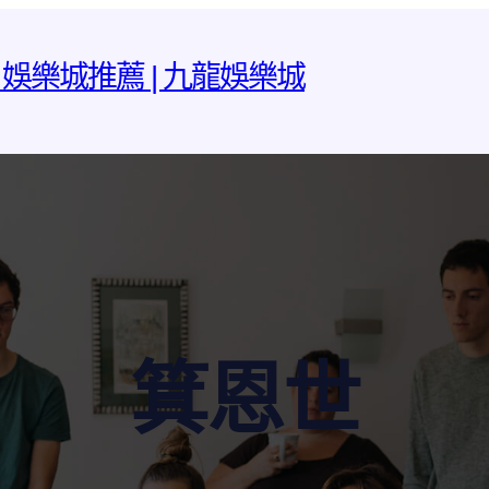
| 娛樂城推薦 | 九龍娛樂城
箕恩世