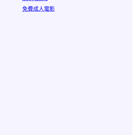
免費成人電影