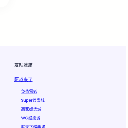
友站連結
阿叔來了
免費電影
Super娛樂城
贏家娛樂城
WG娛樂城
朕天下娛樂城